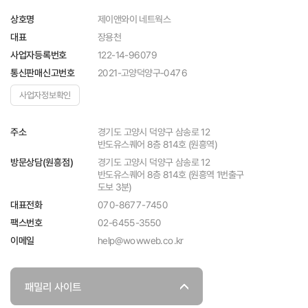
제이앤와이 네트웍스
상호명
장용천
대표
122-14-96079
사업자등록번호
2021-고양덕양구-0476
통신판매신고번호
사업자정보확인
경기도 고양시 덕양구 삼송로 12
주소
반도유스퀘어 8층 814호 (원흥역)
경기도 고양시 덕양구 삼송로 12
방문상담(원흥점)
반도유스퀘어 8층 814호 (원흥역 1번출구
도보 3분)
070-8677-7450
대표전화
팩스번호
02-6455-3550
help@wowweb.co.kr
이메일
패밀리 사이트