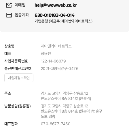
help@wowweb.co.kr
이메일
630-010183-04-014
입금계좌
기업은행 (예금주: 제이앤와이네트웍스)
제이앤와이 네트웍스
상호명
장용천
대표
122-14-96079
사업자등록번호
2021-고양덕양구-0476
통신판매신고번호
사업자정보확인
경기도 고양시 덕양구 삼송로 12
주소
반도유스퀘어 8층 814호 (원흥역)
경기도 고양시 덕양구 삼송로 12
방문상담(원흥점)
반도유스퀘어 8층 814호 (원흥역 1번출구
도보 3분)
070-8677-7450
대표전화