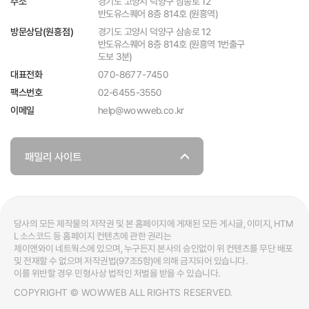
경기도 고양시 덕양구 삼송로 12
주소
반도유스퀘어 8층 814호 (원흥역)
경기도 고양시 덕양구 삼송로 12
방문상담(원흥점)
반도유스퀘어 8층 814호 (원흥역 1번출구
도보 3분)
070-8677-7450
대표전화
팩스번호
02-6455-3550
help@wowweb.co.kr
이메일
패밀리 사이트
당사의 모든 제작물의 저작권 및 본 홈페이지에 게재된 모든 게시글, 이미지, HTM
L 소스코드 등 홈페이지 컨텐츠에 관한 권리는
제이앤와이 네트웍스에 있으며, 누구든지 본사의 승인없이 위 컨텐츠를 무단 배포
및 전재할 수 없으며 저작권법(97조5항)에 의해 금지되어 있습니다.
이를 위반할 경우 민형사상 법적인 처벌을 받을 수 있습니다.
ALL RIGHTS RESERVED.
WOWWEB
COPYRIGHT ©