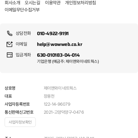
개인정보처리방침
회사소개
오시는길
이용약관
이메일무단수집거부
010-4922-9191
상담전화
help@wowweb.co.kr
이메일
630-010183-04-014
입금계좌
기업은행 (예금주: 제이앤와이네트웍스)
제이앤와이 네트웍스
상호명
장용천
대표
122-14-96079
사업자등록번호
2021-고양덕양구-0476
통신판매신고번호
사업자정보확인